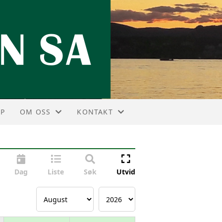
P
OM OSS
KONTAKT
VEDTEKTER
KONTAKT
HISTORIE
STYREOVERSIKT
Dag
Liste
Søk
Utvid
VALGKOMITÉEN