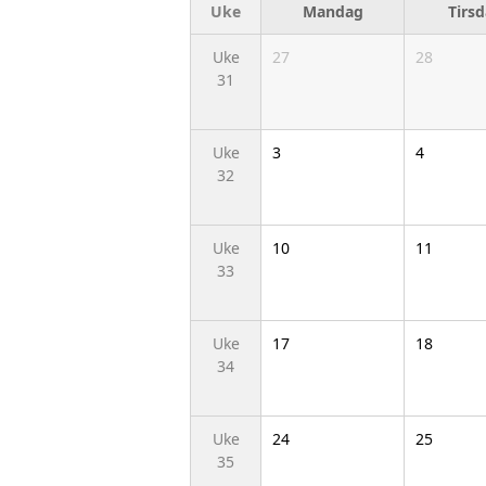
Uke
Mandag
Tirs
Uke
27
28
31
Uke
3
4
32
Uke
10
11
33
Uke
17
18
34
Uke
24
25
35