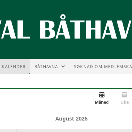
KALENDER
BÅTHAVNA
SØKNAD OM MEDLEMSKA
BRUKSREGLER
FORTØYNINGSREGLEMENT
Måned
Uke
PRISER
August
2026
KRAN UT- OG OPPTAK